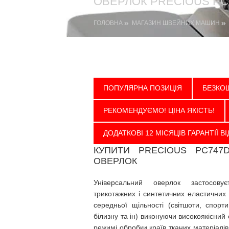
ОВЕРЛОК PRECIOUS PC
ГОЛОВНА
МАГАЗИН ШВЕЙНИХ МАШИН
ПОПУЛЯРНА ПОЗИЦІЯ
БЕЗКО
РЕКОМЕНДУЄМО! ЦІНА ЯКІСТЬ!
ДОДАТКОВІ 12 МІСЯЦІВ ГАРАНТІЇ 
КУПИТИ PRECIOUS PC747
ОВЕРЛОК
Універсальний оверлок застосову
трикотажних і синтетичних еластичних м
середньої щільності (світшоти, спорт
білизну та ін) виконуючи високоякісни
режимі обробки країв тканих матеріалі