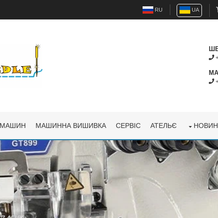
RU
UA
ШВ
+
МА
+
 МАШИН
МАШИННА ВИШИВКА
СЕРВІС
АТЕЛЬЄ
НОВИН