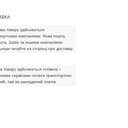
АВКА
вка товару здійснюється
портними компаніями: Нова пошта,
шта, Justin та іншими компаніями.
ніше читайте на сторінці про доставку.
 товару здійснюється готівкою і
пними сервісами оплати транспортних
ій, такі як накладений платіж.