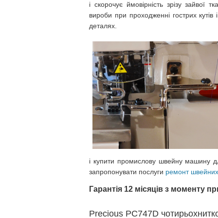
і скорочує ймовірність зрізу зайвої тк
вироби при проходженні гострих кутів і
деталях.
і купити промислову швейну машину д
запропонувати послуги
ремонт швейни
Гарантія 12 місяців з моменту п
Precious PC747D чотирьохнитк