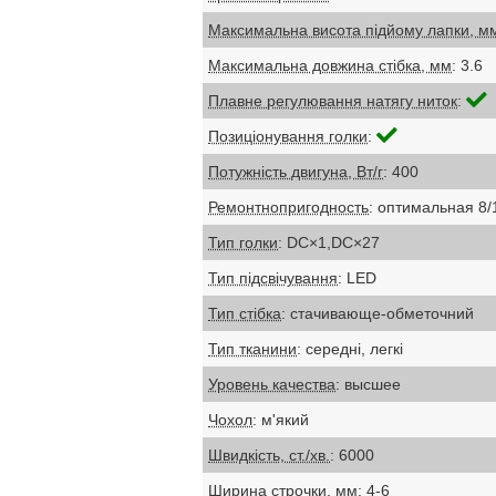
Максимальна висота підйому лапки, м
Максимальна довжина стібка, мм
: 3.6
Плавне регулювання натягу ниток
:
Позиціонування голки
:
Потужність двигуна, Вт/г
: 400
Ремонтнопригодность
: оптимальная 8/
Тип голки
: DC×1,DC×27
Тип підсвічування
: LED
Тип стібка
: стачивающе-обметочний
Тип тканини
: середні, легкі
Уровень качества
: высшее
Чохол
: м'який
Швидкість, ст./хв.
: 6000
Ширина строчки, мм
: 4-6