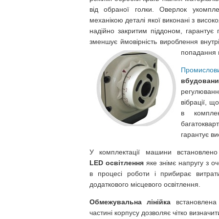
від обраної голки. Оверлок укомпле
механікою деталі якої виконані з висок
надійно закритим піддоном, гарантує 
зменшує ймовірність вироблення внутрі
попадання м
Промислов
вбудовани
регулюванн
вібрації, 
в компле
багатоква
гарантує ви
У комплектації машини встановлено 
LED освітлення
яке знімє напругу з о
в процесі роботи і прибирає витрат
додаткового місцевого освітлення.
Обмежувальна лінійка
встановлена ​
частині корпусу дозволяє чітко визначи