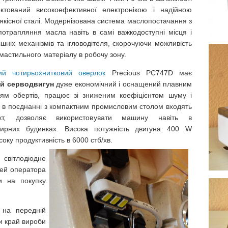
ктований високоефективної електронікою і надійною
оякісної сталі. Модернізована система маслопостачання з
потрапляння масла навіть в самі важкодоступні місця і
шніх механізмів та ігловодітеля, скорочуючи можливість
астильного матеріалу в робочу зону.
ий чотирьохнитковий оверлок
Precious PC747D має
й серводвигун
дуже економічний і оснащений плавним
ям обертів, працює зі зниженим коефіцієнтом шуму і
що в поєднанні з компактним промисловим столом входять
кт, дозволяє використовувати машину навіть в
ртирних будинках. Висока потужність двигуна 400 W
соку продуктивність в 6000 стб/хв.
світлодіодне
чей оператора
и на покупку
​на передній
ти край вироби