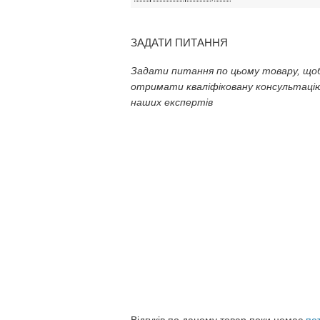
ЗАДАТИ ПИТАННЯ
Задати питання по цьому товару, що
отримати кваліфіковану консультацію
наших експертів
Відгуків по даному товар поки немає
по