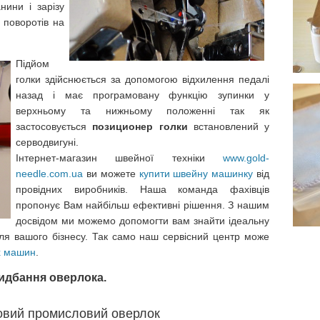
анини і зарізу
 поворотів на
Підйом
голки здійснюється за допомогою відхилення педалі
назад і має програмовану функцію зупинки у
верхньому та нижньому положенні так як
застосовується
позиционер голки
встановлений у
серводвигуні.
Інтернет-магазин швейної техніки
www.gold-
needle.com.ua
ви можете
купити швейну машинку
від
провідних виробників. Наша команда фахівців
пропонує Вам найбільш ефективні рішення. З нашим
досвідом ми можемо допомогти вам знайти ідеальну
ля вашого бізнесу. Так само наш сервісний центр може
х машин
.
ридбання оверлока.
овий промисловий оверлок