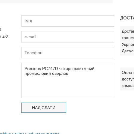
ДОСТ
б
Доста
 від
транс
Укрпо
Деталь
Оплата
досту
компан
трібно увійти щоб коментувати