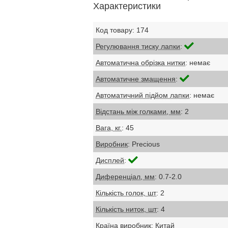
Характеристики
Код товару: 174
Регулювання тиску лапки
:
Автоматична обрізка нитки
: немає
Автоматичне змащення
:
Автоматичний підйом лапки
: немає
Відстань між голками, мм
: 2
Вага, кг.
: 45
Виробник
: Precious
Дисплей
:
Диференціал, мм
: 0.7-2.0
Кількість голок, шт
: 2
Кількість ниток, шт
: 4
Країна виробник
: Китай