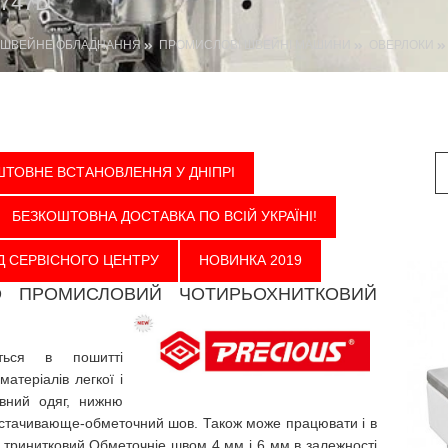
747D
ШВЕЙНЕ ОБЛАДНАННЯ
ПРОМИСЛОВІ ШВЕЙНІ МАШИНИ
ОВЕРЛОКИ
ШТОВНЕ ВСТАНОВЛЕННЯ У ДНІПРІ
БЕЗКОШТОВНА ДОСТАВКА ПО ВСІЙ УКРАЇНІ!
ВІД СЕРВІСНОГО ЦЕНТРУ
НОВИНКА 2019
D ПРОМИСЛОВИЙ ЧОТИРЬОХНИТКОВИЙ
ється в пошитті
атеріалів легкої і
ивний одяг, нижню
й стачивающе-обметочний шов. Також може працювати і в
в тринитковий Обметочніе швом 4 мм і 6 мм в залежності