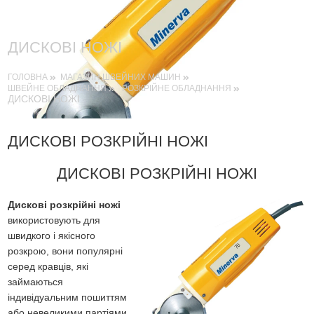
ДИСКОВІ НОЖІ
ГОЛОВНА
МАГАЗИН ШВЕЙНИХ МАШИН
ШВЕЙНЕ ОБЛАДНАННЯ
РОЗКРІЙНЕ ОБЛАДНАННЯ
ДИСКОВІ НОЖІ
ДИСКОВІ РОЗКРІЙНІ НОЖІ
ДИСКОВІ РОЗКРІЙНІ НОЖІ
Дискові розкрійні ножі
використовують для
швидкого і якісного
розкрою, вони популярні
серед кравців, які
займаються
індивідуальним пошиттям
або невеликими партіями.