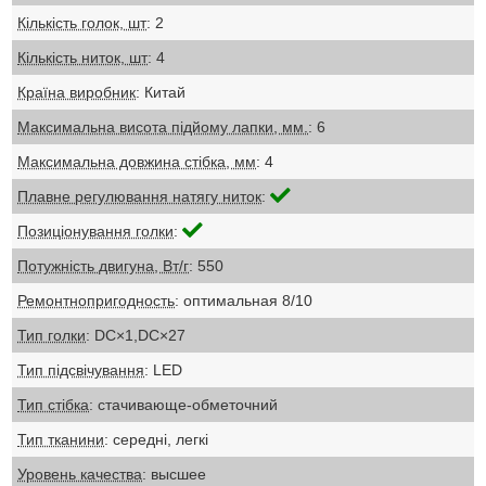
Кількість голок, шт
: 2
Кількість ниток, шт
: 4
Країна виробник
: Китай
Максимальна висота підйому лапки, мм.
: 6
Максимальна довжина стібка, мм
: 4
Плавне регулювання натягу ниток
:
Позиціонування голки
:
Потужність двигуна, Вт/г
: 550
Ремонтнопригодность
: оптимальная 8/10
Тип голки
: DC×1,DC×27
Тип підсвічування
: LED
Тип стібка
: стачивающе-обметочний
Тип тканини
: середні, легкі
Уровень качества
: высшее