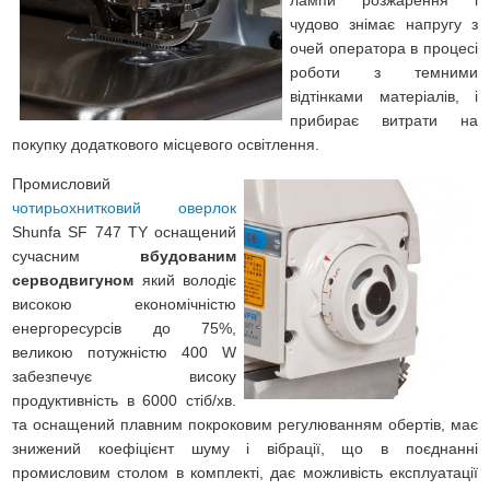
чудово знімає напругу з
очей оператора в процесі
роботи з темними
відтінками матеріалів, і
прибирає витрати на
покупку додаткового місцевого освітлення.
Промисловий
чотирьохнитковий оверлок
Shunfa SF 747 TY оснащений
сучасним
вбудованим
серводвигуном
який володіє
високою економічністю
енергоресурсів до 75%,
великою потужністю 400 W
забезпечує високу
продуктивність в 6000 стіб/хв.
та оснащений плавним покроковим регулюванням обертів, має
знижений коефіцієнт шуму і вібрації, що в поєднанні
промисловим столом в комплекті, дає можливість експлуатації