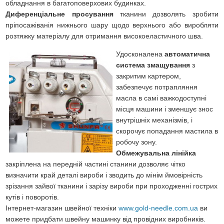
обладнання в багатоповерхових будинках.
Диференціальне просування
тканини дозволять зробити
пріпосажіванія нижнього шару щодо верхнього або виробляти
розтяжку матеріалу для отримання високоеластичного шва.
Удосконалена
автоматична
система змащування
з
закритим картером,
забезпечує потрапляння
масла в самі важкодоступні
місця машини і зменшує знос
внутрішніх механізмів, і
скорочує попадання мастила в
робочу зону.
Обмежувальна лінійка
закріплена на передній частині станини дозволяє чітко
визначити край деталі вироби і зводить до мінім ймовірність
зрізання зайвої тканини і зарізу вироби при проходженні гострих
кутів і поворотів.
Інтернет-магазин швейної техніки
www.gold-needle.com.ua
ви
можете придбати швейну машинку від провідних виробників.