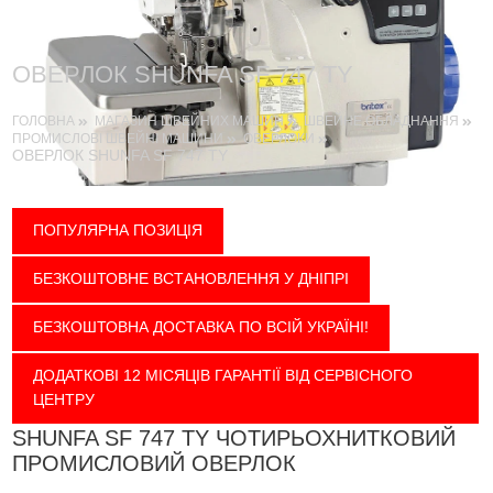
ОВЕРЛОК SHUNFA SF 747 TY
ГОЛОВНА
МАГАЗИН ШВЕЙНИХ МАШИН
ШВЕЙНЕ ОБЛАДНАННЯ
ПРОМИСЛОВІ ШВЕЙНІ МАШИНИ
ОВЕРЛОКИ
ОВЕРЛОК SHUNFA SF 747 TY
ПОПУЛЯРНА ПОЗИЦІЯ
БЕЗКОШТОВНЕ ВСТАНОВЛЕННЯ У ДНІПРІ
БЕЗКОШТОВНА ДОСТАВКА ПО ВСІЙ УКРАЇНІ!
ДОДАТКОВІ 12 МІСЯЦІВ ГАРАНТІЇ ВІД СЕРВІСНОГО
ЦЕНТРУ
SHUNFA SF 747 TY ЧОТИРЬОХНИТКОВИЙ
ПРОМИСЛОВИЙ ОВЕРЛОК