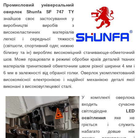
Промисловий універсальний
оверлок Shunfa SF 747 TY
знайшов своє застосування у
виробництві виробів з
високоеластичних матеріалів
легкої і середньої тяжкості
(світшоти, спортивний одяг, нижню
білизну та ін) виробляє високоміцний стачивающе-обметочний
шов. Може працювати в режимі обробки країв деталей тканих
матеріалів тринитковий обметочним швом різної ширини 4 мм і
6 мм в залежності від обраної голки. Оверлок укомплектований
високоякісної електронікою і надійної механікою деталі якої
виконані з високовуглецевої сталі.
У комплекті оверлока
входить сучасне
світлодіодне
LED
освітлення
яке не
гріється і служить
набагато довше ніж
лампи розжарення і