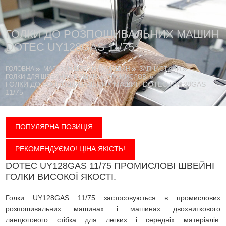
ГОЛКИ ДО РОЗПОШИВАЛЬНИХ МАШИН
DOTEC UY128GAS 11/75
ГОЛОВНА
МАГАЗИН ШВЕЙНИХ МАШИН
ЗАПЧАСТИНИ
ГОЛКИ ДЛЯ ШВЕЙНИХ МАШИН
ПРОМИСЛОВІ
ГОЛКИ ДО РОЗПОШИВАЛЬНИХ МАШИН DOTEC UY128GAS
11/75
ПОПУЛЯРНА ПОЗИЦІЯ
РЕКОМЕНДУЄМО! ЦІНА ЯКІСТЬ!
DOTEC UY128GAS 11/75 ПРОМИСЛОВІ ШВЕЙНІ
ГОЛКИ ВИСОКОЇ ЯКОСТІ.
Голки UY128GAS 11/75 застосовуються в промислових
розпошивальних машинах і машинах двохниткового
ланцюгового стібка для легких і середніх матеріалів.