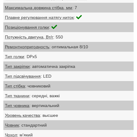
Максимальна довжина стібка, мм
: 7
Плавне регулювання натягу ниток
:
Позиціонування голки
:
Потужність двигуна, Вт/г
: 550
Ремонтнопригодность
: оптимальная 8/10
Тип голки
: DPх5
Тип закріпки
: автоматична закріпка
Тип підсвічування
: LED
Тип стібка
: човниковий
Тип тканини
: середні, важкі
Тип човника
: вертикальний
Уровень качества
: высшее
Човник
: стандартний
Чохол
: м'який