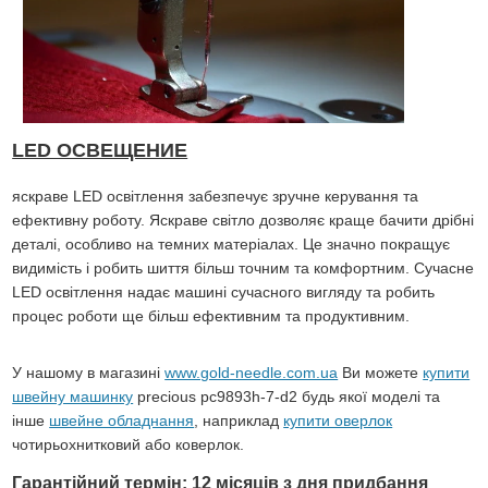
LED ОСВЕЩЕНИЕ
яскраве LED освітлення забезпечує зручне керування та
ефективну роботу. Яскраве світло дозволяє краще бачити дрібні
деталі, особливо на темних матеріалах. Це значно покращує
видимість і робить шиття більш точним та комфортним. Сучасне
LED освітлення надає машині сучасного вигляду та робить
процес роботи ще більш ефективним та продуктивним.
У нашому в магазині
www.gold-needle.com.ua
Ви можете
купити
швейну машинку
precious pc9893h-7-d2 будь якої моделі та
інше
швейне обладнання
, наприклад
купити оверлок
чотирьохнитковий або коверлок.
Гарантійний термін: 12 місяців з дня придбання