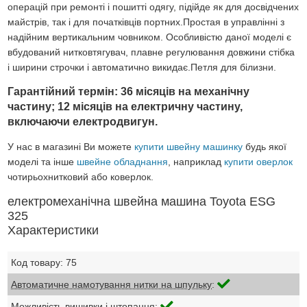
операцій при ремонті і пошитті одягу, підійде як для досвідчених
майстрів, так і для початківців портних.Простая в управлінні з
надійним вертикальним човником. Особливістю даної моделі є
вбудований нитковтягувач, плавне регулювання довжини стібка
і ширини строчки і автоматично викидає.Петля для білизни.
Гарантійний термін: 36 місяців на механічну
частину; 12 місяців на електричну частину,
включаючи електродвигун.
У нас в магазині Ви можете
купити швейну машинку
будь якої
моделі та інше
швейне обладнання
, наприклад
купити оверлок
чотирьохнитковий або коверлок.
електромеханічна швейна машина Toyota ESG
325
Характеристики
Код товару: 75
Автоматичне намотування нитки на шпульку
:
Можливість вишивки і штопання
: