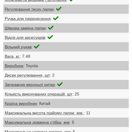
Регулювання тиску лапки
:
Ручка для перенесення
:
Швидка заміна лапки
:
Відсік для аксесуарів
:
Вільний рукав
:
Вага, кг.
: 7.48
Виробник
: Toyota
Диски регулювання, шт
: 2
Заправник верхньої нитки
:
Кількість виконуваних операцій, шт
: 25
Країна виробник
: Китай
Максимальна висота підйому лапки, мм.
: 11
Максимальна довжина стібка, мм
: 5
Максимальна ширина зигзага, мм
: 5