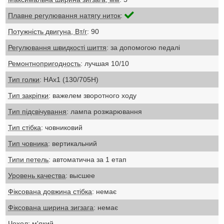
Плавне регулювання натягу ниток
:
Потужність двигуна, Вт/г
: 90
Регулювання швидкості шиття
: за допомогою педалі
Ремонтнопригодность
: лучшая 10/10
Тип голки
: НАх1 (130/705Н)
Тип закріпки
: важелем зворотного ходу
Тип підсвічування
: лампа розжарювання
Тип стібка
: човниковий
Тип човника
: вертикальний
Типи петель
: автоматична за 1 етап
Уровень качества
: высшее
Фіксована довжина стібка
: немає
Фіксована ширина зигзага
: немає
Чохол
: м'який