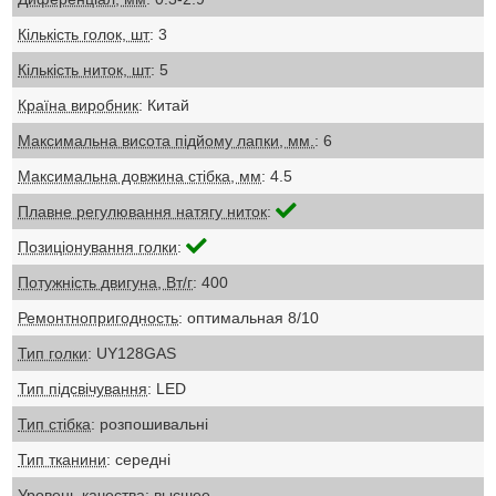
Кількість голок, шт
: 3
Кількість ниток, шт
: 5
Країна виробник
: Китай
Максимальна висота підйому лапки, мм.
: 6
Максимальна довжина стібка, мм
: 4.5
Плавне регулювання натягу ниток
:
Позиціонування голки
:
Потужність двигуна, Вт/г
: 400
Ремонтнопригодность
: оптимальная 8/10
Тип голки
: UY128GAS
Тип підсвічування
: LED
Тип стібка
: розпошивальні
Тип тканини
: середні
Уровень качества
: высшее