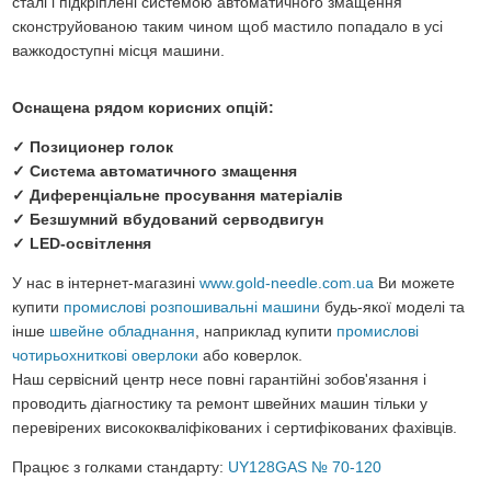
сталі і підкріплені системою автоматичного змащення
сконструйованою таким чином щоб мастило попадало в усі
важкодоступні місця машини.
Оснащена рядом корисних опцій:
✓ Позиционер голок
✓ Система автоматичного змащення
✓ Диференціальне просування матеріалів
✓ Безшумний вбудований серводвигун
✓ LED-освітлення
У нас в інтернет-магазині
www.gold-needle.com.ua
Ви можете
купити
промислові розпошивальні машини
будь-якої моделі та
інше
швейне обладнання
, наприклад купити
промислові
чотирьохниткові оверлоки
або коверлок.
Наш сервісний центр несе повні гарантійні зобов'язання і
проводить діагностику та ремонт швейних машин тільки у
перевірених висококваліфікованих і сертифікованих фахівців.
Працює з голками стандарту:
UY128GAS № 70-120