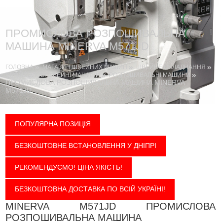
ПРОМИСЛОВА РОЗПОШИВАЛЬНА
МАШИНА MINERVA M571JD
ГОЛОВНА
МАГАЗИН ШВЕЙНИХ МАШИН
ШВЕЙНЕ ОБЛАДНАННЯ
ПРОМИСЛОВІ ШВЕЙНІ МАШИНИ
РОЗПОШИВАЛЬНІ МАШИНИ
ПРОМИСЛОВА РОЗПОШИВАЛЬНА МАШИНА MINERVA
M571JD
ПОПУЛЯРНА ПОЗИЦІЯ
БЕЗКОШТОВНЕ ВСТАНОВЛЕННЯ У ДНІПРІ
РЕКОМЕНДУЄМО! ЦІНА ЯКІСТЬ!
БЕЗКОШТОВНА ДОСТАВКА ПО ВСІЙ УКРАЇНІ!
MINERVA M571JD ПРОМИСЛОВА
РОЗПОШИВАЛЬНА МАШИНА