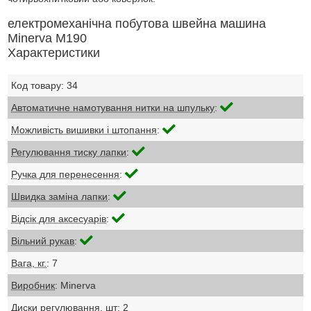
електромеханічна побутова швейна машина
Minerva M190
Характеристики
Код товару: 34
Автоматичне намотування нитки на шпульку
:
Можливість вишивки і штопання
:
Регулювання тиску лапки
:
Ручка для перенесення
:
Швидка заміна лапки
:
Відсік для аксесуарів
:
Вільний рукав
:
Вага, кг.
: 7
Виробник
: Minerva
Диски регулювання, шт
: 2