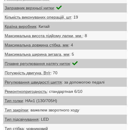
Заправник верхньої нитки
:
Кількість виконуваних операцій, шт
: 19
Країна виробник
: Китай
Максимальна висота підйому лапки, мм.
: 8
Максимальна довжина стібка, мм
: 4
Максимальна ширина зигзага, мм
: 5
Плавне регулювання натягу ниток
:
Потужність двигуна, Вт/г
: 70
Регулювання швидкості шиття
: за допомогою педалі
Ремонтнопригодность
: стандартная 6/10
Тип голки
: НАх1 (130/705Н)
Тип закріпки
: важелем зворотного ходу
Тип підсвічування
: LED
Тип стібка
: човниковий