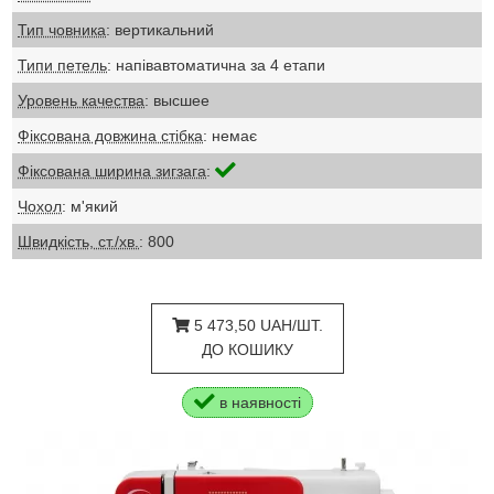
Тип човника
: вертикальний
Типи петель
: напівавтоматична за 4 етапи
Уровень качества
: высшее
Фіксована довжина стібка
: немає
Фіксована ширина зигзага
:
Чохол
: м'який
Швидкість, ст./хв.
: 800
5 473,50 UAH/ШТ.
ДО КОШИКУ
в наявності