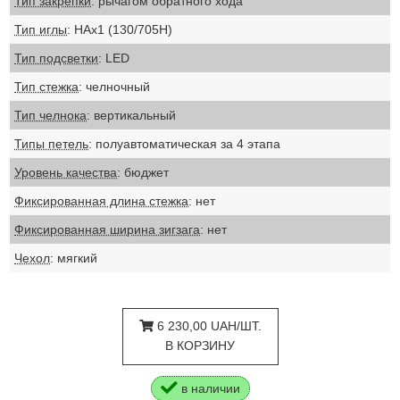
Тип закрепки
: рычагом обратного хода
Тип иглы
: НАх1 (130/705Н)
Тип подсветки
: LED
Тип стежка
: челночный
Тип челнока
: вертикальный
Типы петель
: полуавтоматическая за 4 этапа
Уровень качества
: бюджет
Фиксированная длина стежка
: нет
Фиксированная ширина зигзага
: нет
Чехол
: мягкий
6 230,00 UAH/ШТ.
В КОРЗИНУ
в наличии