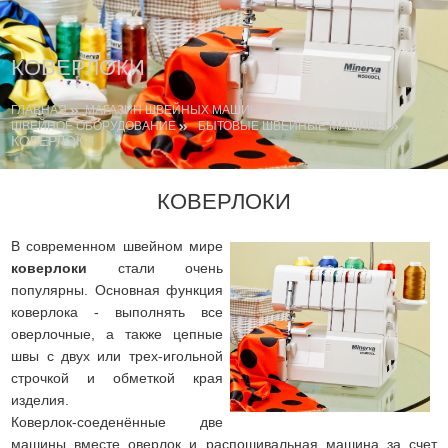
КОВЕРЛОКИ
ГЛАВНАЯ
МАГАЗИН ШВЕЙНЫХ МАШИН
ШВЕЙНОЕ ОБОРУДОВАНИЕ
БЫТОВЫЕ ШВЕЙНЫЕ МАШИНЫ
КОВЕРЛОКИ
КОВЕРЛОКИ
В современном швейном мире
коверлоки
стали очень
популярны. Основная функция
коверлока - выполнять все
оверлочные, а также цепные
швы с двух или трех-игольной
строчкой и обметкой края
изделия.
Коверлок-соеденённые две
машины вместе оверлок и распошивальная машина за счет