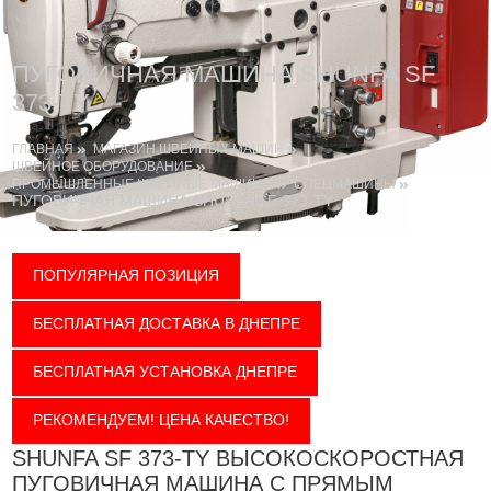
ПУГОВИЧНАЯ МАШИНА SHUNFA SF
373-TY
ГЛАВНАЯ
МАГАЗИН ШВЕЙНЫХ МАШИН
ШВЕЙНОЕ ОБОРУДОВАНИЕ
ПРОМЫШЛЕННЫЕ ШВЕЙНЫЕ МАШИНЫ
СПЕЦМАШИНЫ
ПУГОВИЧНАЯ МАШИНА SHUNFA SF 373-TY
ПОПУЛЯРНАЯ ПОЗИЦИЯ
БЕСПЛАТНАЯ ДОСТАВКА В ДНЕПРЕ
БЕСПЛАТНАЯ УСТАНОВКА ДНЕПРЕ
РЕКОМЕНДУЕМ! ЦЕНА КАЧЕСТВО!
SHUNFA SF 373-TY ВЫСОКОСКОРОСТНАЯ
ПУГОВИЧНАЯ МАШИНА С ПРЯМЫМ