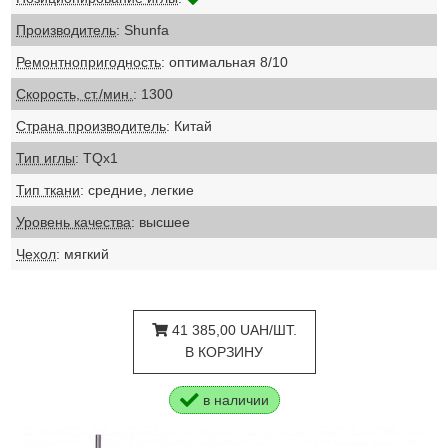
Производитель
: Shunfa
Ремонтнопригодность
: оптимальная 8/10
Скорость, ст./мин.
: 1300
Страна производитель
: Китай
Тип иглы
: TQx1
Тип ткани
: средние, легкие
Уровень качества
: высшее
Чехол
: мягкий
41 385,00 UAH/ШТ.
В КОРЗИНУ
в наличии