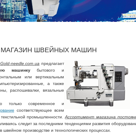
АШИН
Н
 МАГАЗИН ШВЕЙНЫХ МАШИН
Gold-needle.com.ua
предлагает
ую машинку
бытового и
онтальным или вертикальным
омпьютеризированные, а также
ны, распошивалки, вязальные
но только современное и
ование
соответствующее всем
 текстильной промышленности.
Ассортимент магазина постоян
вливаясь следит за последними тенденциями развития оборудован
в швейном производстве и технологических процессах.