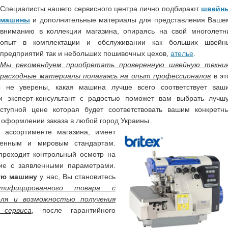
Специалисты нашего сервисного центра лично подбирают
швейн
машины
и дополнительные материалы для представления Ваше
вниманию в коллекции магазина, опираясь на свой многолетн
опыт в комплектации и обслуживании как больших швейн
предприятий так и небольших пошивочных цехов,
ателье
.
Мы рекомендуем приобретать проверенную швейную техник
 расходные материалы полагаясь на опыт профессионалов
в эт
ы не уверены, какая машина лучше всего соответствует ваш
 и эксперт-консультант с радостью поможет вам выбрать лучш
тупной цене которая будет соответствовать вашим конкретн
 оформлении заказа в любой город Украины.
в ассортименте магазина, имеет
твенным и мировым стандартам.
проходит контрольный осмотр на
вие с заявленными параметрами.
ую машину
у нас, Вы становитесь
ртифицированного товара с
еля и возможностью получения
 сервиса
, после гарантийного