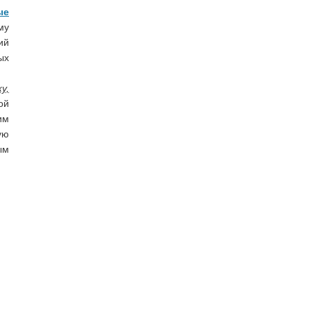
ые
му
ий
ых
у,
ой
им
ую
ым