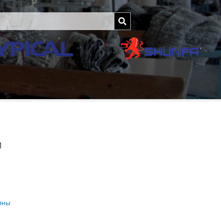
И
ины