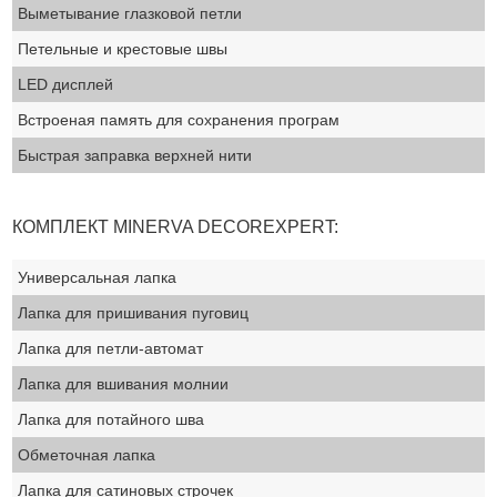
Выметывание глазковой петли
Петельные и крестовые швы
LED дисплей
Встроеная память для сохранения програм
Быстрая заправка верхней нити
КОМПЛЕКТ MINERVA DECOREXPERT:
Универсальная лапка
Лапка для пришивания пуговиц
Лапка для петли-автомат
Лапка для вшивания молнии
Лапка для потайного шва
Обметочная лапка
Лапка для сатиновых строчек