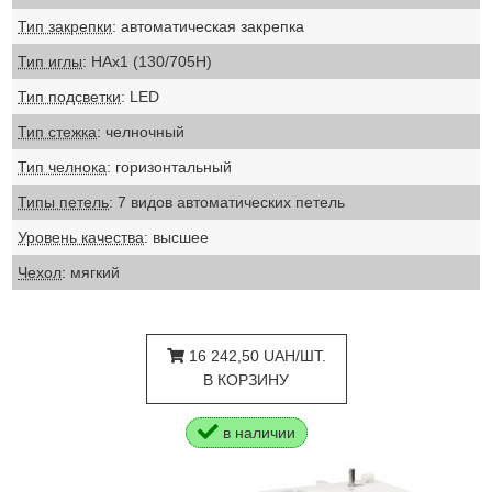
Тип закрепки
: автоматическая закрепка
Тип иглы
: НАх1 (130/705Н)
Тип подсветки
: LED
Тип стежка
: челночный
Тип челнока
: горизонтальный
Типы петель
: 7 видов автоматических петель
Уровень качества
: высшее
Чехол
: мягкий
16 242,50 UAH/ШТ.
В КОРЗИНУ
в наличии