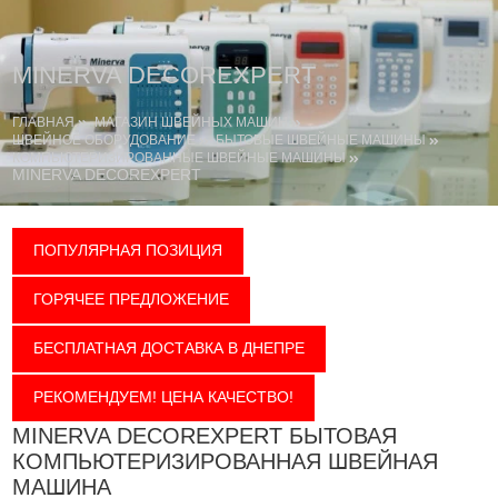
MINERVA DECOREXPERT
ГЛАВНАЯ
МАГАЗИН ШВЕЙНЫХ МАШИН
ШВЕЙНОЕ ОБОРУДОВАНИЕ
БЫТОВЫЕ ШВЕЙНЫЕ МАШИНЫ
КОМПЬЮТЕРИЗИРОВАННЫЕ ШВЕЙНЫЕ МАШИНЫ
MINERVA DECOREXPERT
ПОПУЛЯРНАЯ ПОЗИЦИЯ
ГОРЯЧЕЕ ПРЕДЛОЖЕНИЕ
БЕСПЛАТНАЯ ДОСТАВКА В ДНЕПРЕ
РЕКОМЕНДУЕМ! ЦЕНА КАЧЕСТВО!
MINERVA DECOREXPERT БЫТОВАЯ
КОМПЬЮТЕРИЗИРОВАННАЯ ШВЕЙНАЯ
МАШИНА