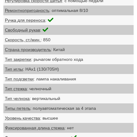
Регулировка скорости шитья
: с помощью педали
Ремонтнопригодность
: оптимальная 8/10
Ручка для переноса
:
Свободный рукав
:
Скорость, ст./мин.
: 850
Страна производитель
: Китай
Тип закрепки
: рычагом обратного хода
Тип иглы
: НАх1 (130/705Н)
Тип подсветки
: лампа накаливания
Тип стежка
: челночный
Тип челнока
: вертикальный
Типы петель
: полуавтоматическая за 4 этапа
Уровень качества
: высшее
Фиксированная длина стежка
: нет