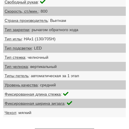
Свободный рукав
:
Скорость, ст./мин.
: 800
Страна производитель
: Вьетнам
Тип закрепки
: рычагом обратного хода
Тип иглы
: НАх1 (130/705Н)
Тип подсветки
: LED
Тип стежка
: челночный
Тип челнока
: вертикальный
Типы петель
: автоматическая за 1 этап
Уровень качества
: средний
Фиксированная длина стежка
:
Фиксированная ширина зигзага
:
Чехол
: мягкий