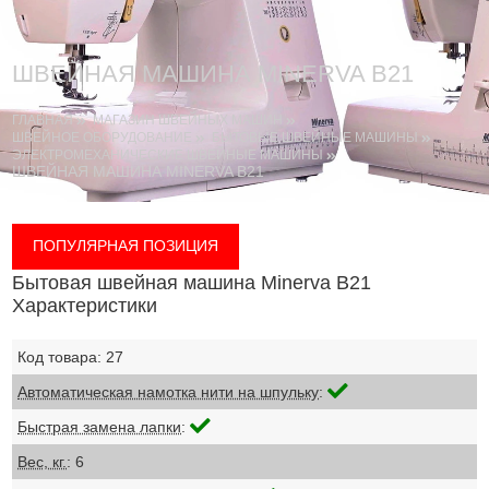
ШВЕЙНАЯ МАШИНА MINERVA B21
ГЛАВНАЯ
МАГАЗИН ШВЕЙНЫХ МАШИН
ШВЕЙНОЕ ОБОРУДОВАНИЕ
БЫТОВЫЕ ШВЕЙНЫЕ МАШИНЫ
ЭЛЕКТРОМЕХАНИЧЕСКИЕ ШВЕЙНЫЕ МАШИНЫ
ШВЕЙНАЯ МАШИНА MINERVA B21
ПОПУЛЯРНАЯ ПОЗИЦИЯ
Бытовая швейная машина Minerva B21
Характеристики
Код товара: 27
Автоматическая намотка нити на шпульку
:
Быстрая замена лапки
:
Вес, кг.
: 6