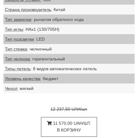
Страна производитель
: Китай
Тип закрепки
: рычагом обратного хода
Тип иглы
: НАх1 (130/705Н)
Тип подсветки
: LED
Тип стежка
: челночный
Тип челнока
: горизонтальный
Типы петель
: 8 видов автоматических петель
Уровень качества
: бюджет
Чехол
: мягкий
12 237,50 UAH/шт.
11 570,00 UAH/ШТ.
В КОРЗИНУ