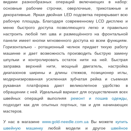
видами разнообразных операций включающих в набор:
основные рабочие строчки, оверлочные, трикотажные и
декоративные. Яркая двойная LED подсветка перекрывает всю
рабочую площадь. Благодаря современному LCD дисплею и
меню быстрого доступа позволяющего легко и правильно
настроить любой тип шва и размещённого на фронтальной
панели имеет кнопки мгновенного доступа ко всем функциям.
Горизонтально - ротационный челнок придает тихую работу
машинке и дает возможность производить быструю замену
шпульки и контролировать остаток нити на ней. Быстрая
заправка верхней нити, мощный двигатель, настройка
диапазонов ширины и длины стежков, позиционер иглы,
модернизированная усиленная зубчатая рейка и съемная
рукавная платформа дают великолепное удобство в
обращении с ней. Идеальный вариант для осуществления всех
швейных операций выполняя
ремонт и пошив одежды
,
подходит как для опытных портных, так и для начинающих
мастеров.
У нас в магазине
www.gold-needle.com.ua
Вы можете
купить
швейную машинку
любой модели и другое
швейное