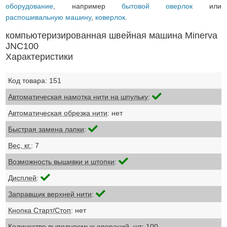
оборудование
, например
бытовой оверлок
или
распошивальную машину
,
коверлок
.
компьютеризированная швейная машина Minerva
JNC100
Характеристики
Код товара: 151
Автоматическая намотка нити на шпульку
:
Автоматическая обрезка нити
: нет
Быстрая замена лапки
:
Вес, кг.
: 7
Возможность вышивки и штопки
:
Дисплей
:
Заправщик верхней нити
:
Кнопка Старт/Стоп
: нет
Количество выполняемых операций, шт
: 100