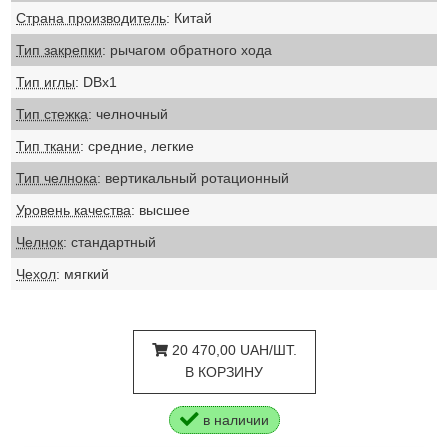
Страна производитель
: Китай
Тип закрепки
: рычагом обратного хода
Тип иглы
: DBх1
Тип стежка
: челночный
Тип ткани
: средние, легкие
Тип челнока
: вертикальный ротационный
Уровень качества
: высшее
Челнок
: стандартный
Чехол
: мягкий
20 470,00 UAH/ШТ.
В КОРЗИНУ
в наличии